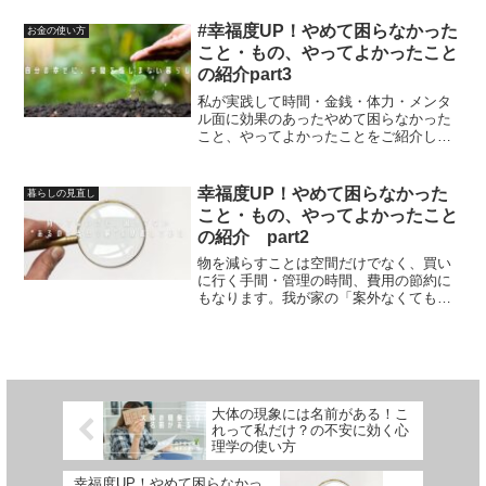
で、服選びのストレスのない生活をして
みませんか。
#幸福度UP！やめて困らなかった
お金の使い方
こと・もの、やってよかったこと
の紹介part3
私が実践して時間・金銭・体力・メンタ
ル面に効果のあったやめて困らなかった
こと、やってよかったことをご紹介しま
す。この記事ではpart3の、あえてお金・
時間・労力をかけてよかったこと8選、
part１から3のまとめについてご紹介しま
幸福度UP！やめて困らなかった
暮らしの見直し
す。
こと・もの、やってよかったこと
の紹介 part2
物を減らすことは空間だけでなく、買い
に行く手間・管理の時間、費用の節約に
もなります。我が家の「案外なくても困
らなかった物」をご紹介。手放すか迷っ
ている方、購入を検討している方はご参
考にどうぞ。
大体の現象には名前がある！こ
れって私だけ？の不安に効く心
理学の使い方
幸福度UP！やめて困らなかっ