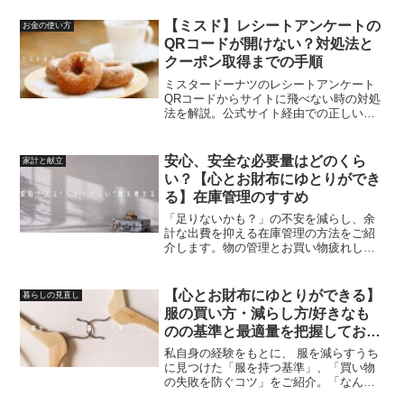
【ミスド】レシートアンケートの
お金の使い方
QRコードが開けない？対処法と
クーポン取得までの手順
ミスタードーナツのレシートアンケート
QRコードからサイトに飛べない時の対処
法を解説。公式サイト経由での正しいア
クセス方法、LINE転送でクーポンを開く
コツ、注意点まで紹介。お得なクーポン
を確実に受け取る手順をわかりやすくま
安心、安全な必要量はどのくら
家計と献立
とめました。
い？【心とお財布にゆとりができ
る】在庫管理のすすめ
「足りないかも？」の不安を減らし、余
計な出費を抑える在庫管理の方法をご紹
介します。物の管理とお買い物疲れして
いる方は参考にどうぞ。
【心とお財布にゆとりができる】
暮らしの見直し
服の買い方・減らし方/好きなも
のの基準と最適量を把握してお気
に入りをもっと大事にする提案
私自身の経験をもとに、 服を減らすうち
に見つけた「服を持つ基準」、「買い物
の失敗を防ぐコツ」をご紹介。「なんと
なく」を言語化して好きを厳選すること