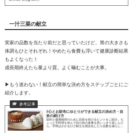
一汁三菜の献立
実家の品数を当たり前だと思っていたけど、胃の大きさも
体調もひとそれぞれ！やめたら食費も浮いて健康診断結果
もよくなった！
成長期終えたら量より質。よく噛むことが大事。
▶もう迷わない！献立の簡単な決め方をステップごとにご
紹介します。
#心とお財布にゆとりができる献立の決め方・自
炊の続け方
節約と健康維持のために自炊を続けるヒントをご紹介。ち
ょっと手料理を休んで目の前の食事を思いっきり楽しんだ
ら、手間はかかるけど献立を固定化したり品数を減らした
りしてストレスの原因「べき」を減らしてみませんか。