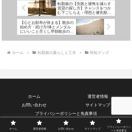
転勤族の【失敗と後悔を減らす
賃貸の探し方】チャンスをつか
む下ごしらえ・理想と優先順位
把握のすすめ
【心とお財布が休まる】散歩の
始め方・続け方/体とメンタル
にいいこと尽くし早朝散歩のす
すめ
ホーム
転勤族の暮らしと工夫
時短グッズ
ホーム
運営者情報
お問い合わせ
サイトマップ
プライバシーポリシーと免責事項
© 2026 life of a All Rights Reserved.
プライバシーポリシ
ホーム
運営者情報
お問い合わせ
サイトマップ
ーと免責事項