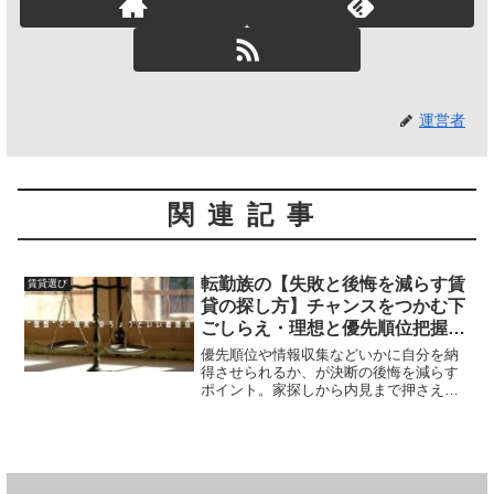
運営者
関連記事
転勤族の【失敗と後悔を減らす賃
賃貸選び
貸の探し方】チャンスをつかむ下
ごしらえ・理想と優先順位把握の
すすめ
優先順位や情報収集などいかに自分を納
得させられるか、が決断の後悔を減らす
ポイント。家探しから内見まで押さえて
おくべき引っ越しの注意点を転勤族なら
ではの目線でご紹介します。