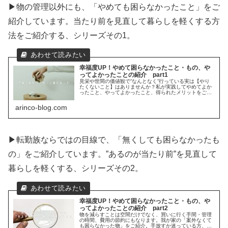
▶物の管理以外にも、「やめても困らなかったこと」をご
紹介しています。当たり前を見直して暮らしを軽くする方
法をご紹介する、シリーズその1。
幸福度UP！やめて困らなかったこと・もの、や
ってよかったことの紹介 part1
見栄や世間の価値観で”なんとなく”行っている実は【やり
たくないこと】はありませんか？私が実践してやめてよか
ったこと、やってよかったこと、得られたメリットをご紹
介するシリーズpart1。
arinco-blog.com
▶転勤族ならではの目線で、「無くしても困らなかったも
の」をご紹介しています。”あるのが当たり前”を見直して
暮らしを軽くする、シリーズその2。
幸福度UP！やめて困らなかったこと・もの、や
ってよかったことの紹介 part2
物を減らすことは空間だけでなく、買いに行く手間・管理
の時間、費用の節約にもなります。我が家の「案外なくて
も困らなかった物」をご紹介。手放すか迷っている方、購