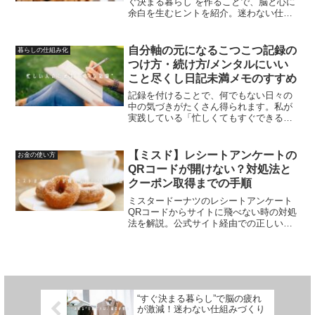
ぐ決まる暮らし”を作ることで、脳と心に
余白を生むヒントを紹介。迷わない仕組
みを整え、やりたいことにリソースを使
える暮らしへ。
自分軸の元になるこつこつ記録の
暮らしの仕組み化
つけ方・続け方/メンタルにいい
こと尽くし日記未満メモのすすめ
記録を付けることで、何でもない日々の
中の気づきがたくさん得られます。私が
実践している「忙しくてもすぐできる日
記未満のメモ」 の書き方とおすすめ文具
を、続けるコツとともにご紹介します。
【ミスド】レシートアンケートの
お金の使い方
QRコードが開けない？対処法と
クーポン取得までの手順
ミスタードーナツのレシートアンケート
QRコードからサイトに飛べない時の対処
法を解説。公式サイト経由での正しいア
クセス方法、LINE転送でクーポンを開く
コツ、注意点まで紹介。お得なクーポン
を確実に受け取る手順をわかりやすくま
とめました。
“すぐ決まる暮らし”で脳の疲れ
が激減！迷わない仕組みづくり