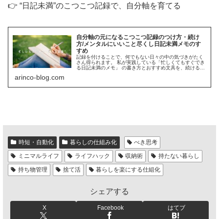
👉 “日記未満”のこつこつ記録で、自分軸を育てる
自分軸の元になるこつこつ記録のつけ方・続け
方/メンタルにいいこと尽くし日記未満メモのす
すめ
記録を付けることで、何でもない日々の中の気づきがたく
さん得られます。 私が実践している「忙しくてもすぐでき
る日記未満のメモ」 の書き方とおすすめ文具を、続けるコ
ツとともにご紹介します。
arinco-blog.com
時短・自動化
暮らしの仕組み化
べき思考
ミニマルライフ
ライフハック
収納術
持たない暮らし
持ち物管理
捨て活
暮らしを楽にする仕組化
シェアする
X
Facebook
はてブ