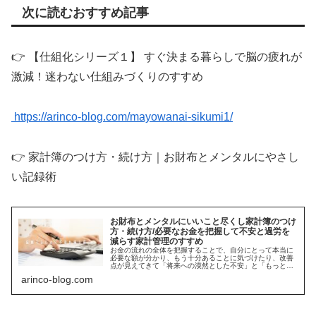
次に読むおすすめ記事
👉 【仕組化シリーズ１】 すぐ決まる暮らしで脳の疲れが
激減！迷わない仕組みづくりのすすめ
https://arinco-blog.com/mayowanai-sikumi1/
👉 家計簿のつけ方・続け方｜お財布とメンタルにやさし
い記録術
お財布とメンタルにいいこと尽くし家計簿のつけ
方・続け方/必要なお金を把握して不安と過労を
減らす家計管理のすすめ
お金の流れの全体を把握することで、自分にとって本当に
必要な額が分かり、もう十分あることに気づけたり、改善
点が見えてきて「将来への漠然とした不安」と「もっと稼
がなきゃの焦り」が減ったので、約20年形を変えつつずっ
arinco-blog.com
と続けている私なりの手書きで続けられるシンプルな家計
簿の付け方をご紹介します。