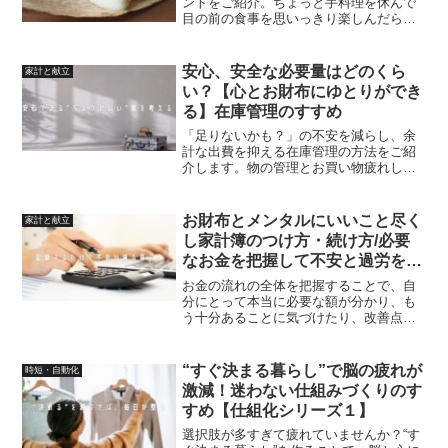
ントをご紹介。ちょっと手料理を休んで
目の前の食事を思いっきり楽しんだら、
手間はかかるけど献立を固定化したり品
数を減らしたりしてストレスの原因「べ
き」を減らしてみませんか。
安心、安全な必要量はどのくら
家計と献立
い？【心とお財布にゆとりができ
る】在庫管理のすすめ
「足りないかも？」の不安を減らし、余
計な出費を抑える在庫管理の方法をご紹
介します。物の管理とお買い物疲れして
いる方は参考にどうぞ。
お財布とメンタルにいいこと尽く
家計と献立
し家計簿のつけ方・続け方/必要
なお金を把握して不安と過労を減
らす家計管理のすすめ
お金の流れの全体を把握することで、自
分にとって本当に必要な額が分かり、も
う十分あることに気づけたり、改善点が
見えてきて「将来への漠然とした不安」
と「もっと稼がなきゃの焦り」が減った
ので、約20年形を変えつつずっと続けて
“すぐ決まる暮らし”で脳の疲れが
時短・自動化
いる私なりの手書きで続けられるシンプ
激減！迷わない仕組みづくりのす
ルな家計簿の付け方をご紹介します。
すめ【仕組化シリーズ１】
選択肢が多すぎて疲れていませんか？“す